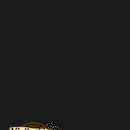
Città-Stato
Cities
2022
2024
2–4 spillere
1–4 spillere
45 min
60–90 min
1.9
Medium
3.5
Middels
Les mer
Les mer