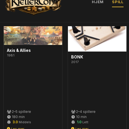
Coffee Traders
2021
Coimbra
2018
2–5 spillere
2–4 spillere
120–150 min
60–90 min
4.3
Tung
3.2
Middels
Les mer
Les mer