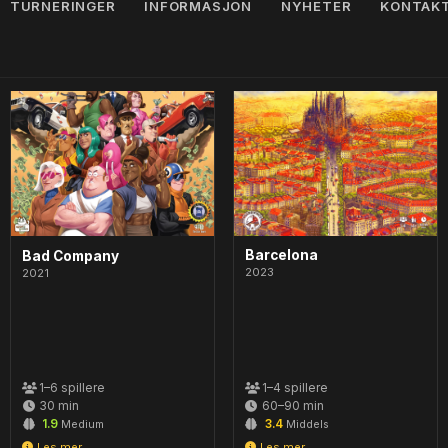
Colosseum
Coloma: Deluxe Edition
2007
2019
1–6 spillere
3–5 spillere
60–90 min
60–90 min
3.1
Middels
2.8
Middels
Les mer
Les mer