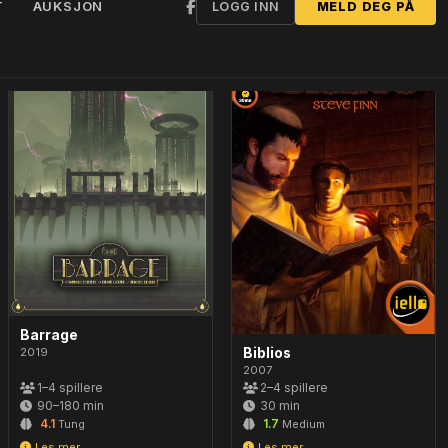
Come Together
Coming of Age
2022
2025
1–6 spillere
1–4 spillere
60–90 min
40–80 min
3.1
Middels
3.3
Middels
Les mer
Les mer