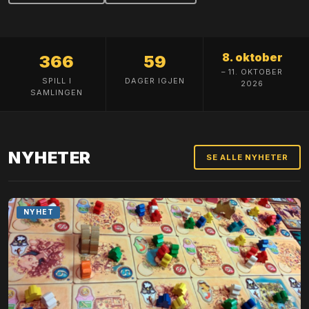
8. oktober
366
59
– 11. OKTOBER
SPILL I
DAGER IGJEN
2026
SAMLINGEN
NYHETER
SE ALLE NYHETER
NYHET